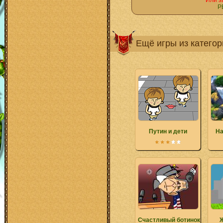
Или з
Р
Ещё игры из катего
Путин и дети
На
Счастливый ботинок
Ж