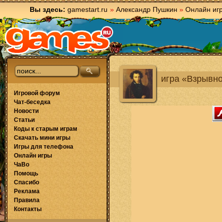
Вы здесь:
gamestart.ru
»
Александр Пушкин
»
Онлайн иг
игра «Взрывно
Игровой форум
Чат-беседка
Новости
Статьи
Коды к старым играм
Скачать мини игры
Игры для телефона
Онлайн игры
ЧаВо
Помощь
Спасибо
Реклама
Правила
Контакты