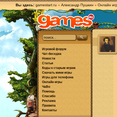
Вы здесь:
gamestart.ru
»
Александр Пушкин
»
Онлайн иг
Игровой форум
Чат-беседка
Новости
Статьи
Коды к старым играм
Скачать мини игры
Игры для телефона
Онлайн игры
ЧаВо
Помощь
Спасибо
Реклама
Правила
Контакты