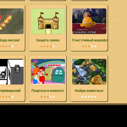
бода магам!
Защита замка
Счастливый марафон обезьяны
 привидений
Поцелуи в комнате
Найди животных