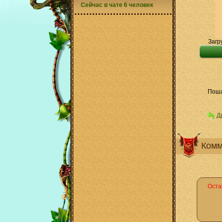
Сейчас в чате 6 человек
Загр
Поша
Д
Комм
Оста