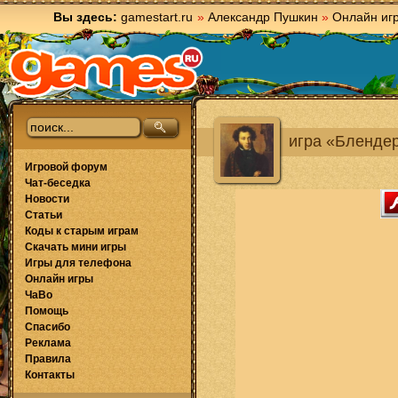
Вы здесь:
gamestart.ru
»
Александр Пушкин
»
Онлайн иг
игра «Бленде
Игровой форум
Чат-беседка
Новости
Статьи
Коды к старым играм
Скачать мини игры
Игры для телефона
Онлайн игры
ЧаВо
Помощь
Спасибо
Реклама
Правила
Контакты