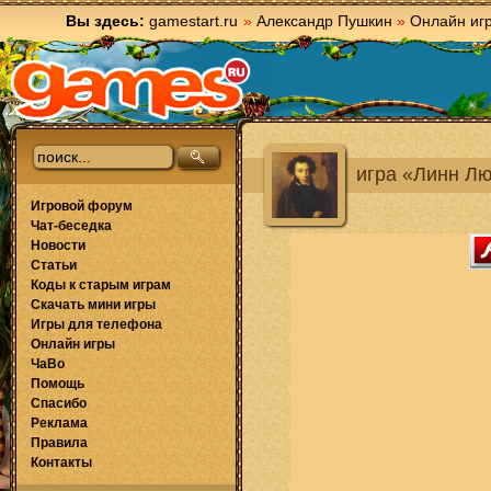
Вы здесь:
gamestart.ru
»
Александр Пушкин
»
Онлайн иг
игра «Линн Л
Игровой форум
Чат-беседка
Новости
Статьи
Коды к старым играм
Скачать мини игры
Игры для телефона
Онлайн игры
ЧаВо
Помощь
Спасибо
Реклама
Правила
Контакты