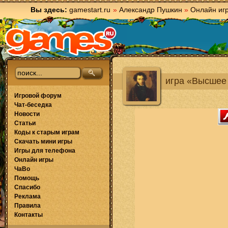
Вы здесь:
gamestart.ru
»
Александр Пушкин
»
Онлайн иг
игра «Высшее
Игровой форум
Чат-беседка
Новости
Статьи
Коды к старым играм
Скачать мини игры
Игры для телефона
Онлайн игры
ЧаВо
Помощь
Спасибо
Реклама
Правила
Контакты