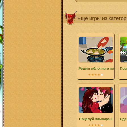
Ещё игры из катего
Рецепт яблочного пирога
Поц
Поцелуй Вампира ll
Оде