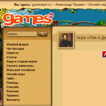
Вы здесь:
gamestart.ru
»
Александр Пушкин
»
Онлайн иг
игра «Пик и Д
Игровой форум
Чат-беседка
Новости
Статьи
Коды к старым играм
Скачать мини игры
Игры для телефона
Онлайн игры
ЧаВо
Помощь
Спасибо
Реклама
Правила
Контакты