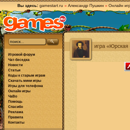
Вы здесь:
gamestart.ru
»
Александр Пушкин
»
Онлайн иг
игра «Юрская
Игровой форум
Чат-беседка
Новости
Статьи
Коды к старым играм
Скачать мини игры
Игры для телефона
Онлайн игры
ЧаВо
Помощь
Спасибо
Реклама
Правила
Контакты