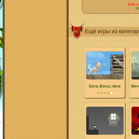
Или з
Р
Ещё игры из катего
Беги, Вольт, беги
Меч