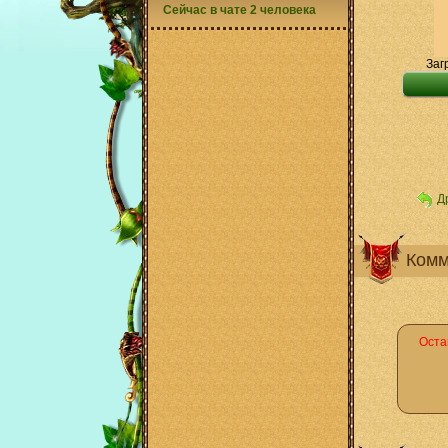
Сейчас в чате 2 человека
Заг
Д
Комм
Оста