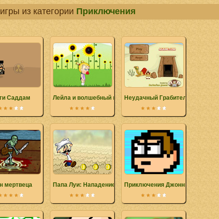
игры из категории
Приключения
ги Саддам
Лейла и волшебный шар
Неудачный Грабитель
н мертвеца
Папа Луи: Нападение пиццы
Приключения Джонни-прыгуна