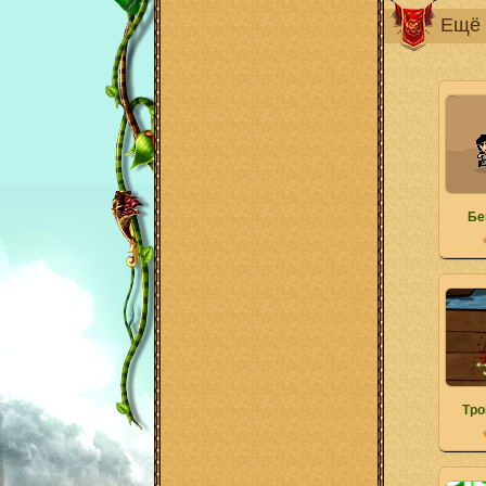
Ещё 
Бе
Тро