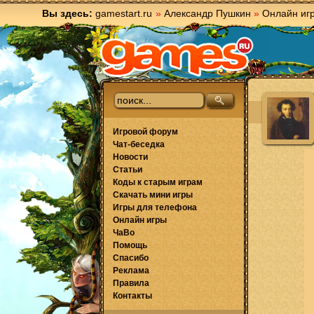
Вы здесь:
gamestart.ru
»
Александр Пушкин
»
Онлайн иг
Игровой форум
Чат-беседка
Новости
Статьи
Коды к старым играм
Скачать мини игры
Игры для телефона
Онлайн игры
ЧаВо
Помощь
Спасибо
Реклама
Правила
Контакты