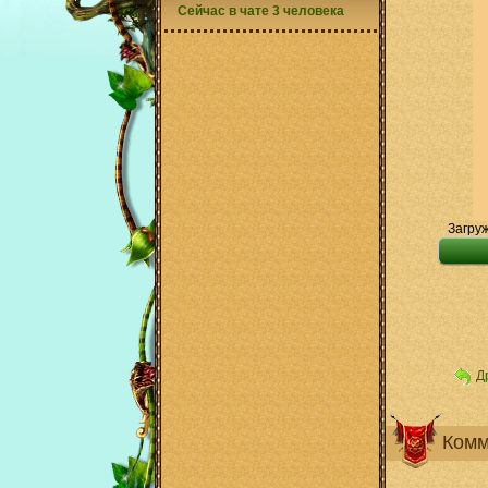
Сейчас в чате 3 человека
Загруж
Д
Комм