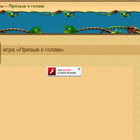
ры
»
Призыв к голам
игра «Призыв к голам»