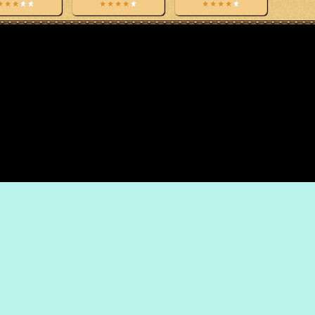
yright © 1996-2021 by Anton Kruglov / Группа компаний СБС / Все права защи