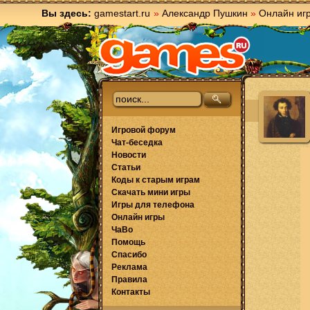
Вы здесь:
gamestart.ru
»
Александр Пушкин
»
Онлайн иг
Игровой форум
Чат-беседка
Новости
Статьи
Коды к старым играм
Скачать мини игры
Игры для телефона
Онлайн игры
ЧаВо
Помощь
Спасибо
Реклама
Правила
Контакты