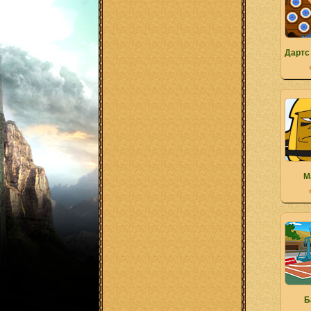
Дартс
М
Б