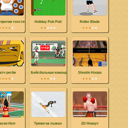
 против толстяков
Holiday Putt Putt
Roller Blade
атч регби
Бейсбольная команда
Shootin Hoops
аскетбол
Трюки на лыжах
2D Нокаут