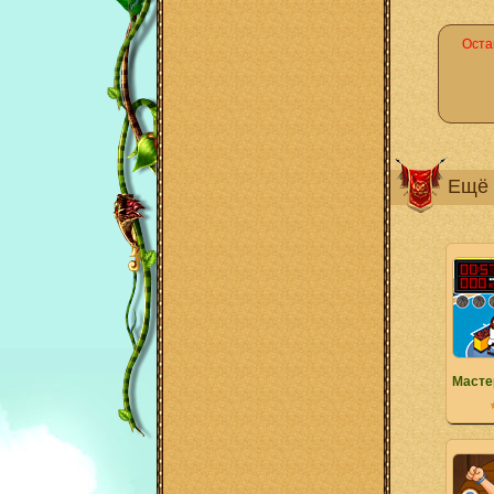
Оста
Ещё 
Масте