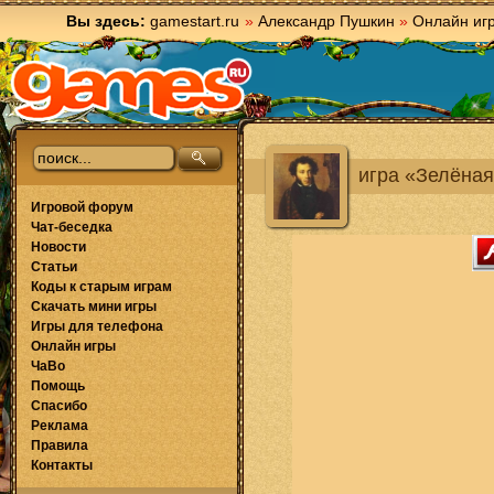
Вы здесь:
gamestart.ru
»
Александр Пушкин
»
Онлайн иг
игра «Зелёная
Игровой форум
Чат-беседка
Новости
Статьи
Коды к старым играм
Скачать мини игры
Игры для телефона
Онлайн игры
ЧаВо
Помощь
Спасибо
Реклама
Правила
Контакты