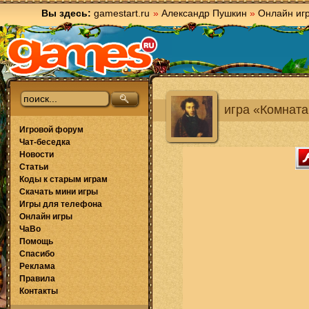
Вы здесь:
gamestart.ru
»
Александр Пушкин
»
Онлайн иг
игра «Комната
Игровой форум
Чат-беседка
Новости
Статьи
Коды к старым играм
Скачать мини игры
Игры для телефона
Онлайн игры
ЧаВо
Помощь
Спасибо
Реклама
Правила
Контакты