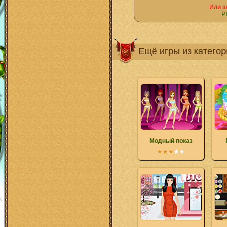
Или з
Р
Ещё игры из катего
Модный показ