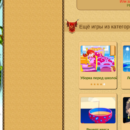
Или з
Р
Ещё игры из катего
Уборка перед школой
Л
Рецепт кекса