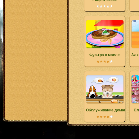
Фуа-гра в масле
Алх
Обслуживание домашних ж
Сл