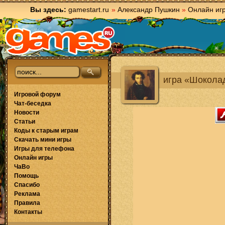
Вы здесь:
gamestart.ru
»
Александр Пушкин
»
Онлайн иг
игра «Шокола
Игровой форум
Чат-беседка
Новости
Статьи
Коды к старым играм
Скачать мини игры
Игры для телефона
Онлайн игры
ЧаВо
Помощь
Спасибо
Реклама
Правила
Контакты