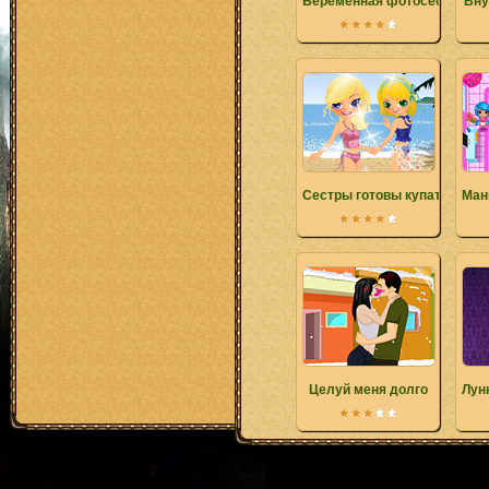
Беременная фотосессия
Вну
Сестры готовы купаться
Ман
Целуй меня долго
Лун