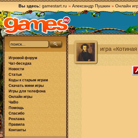
Вы здесь:
gamestart.ru
»
Александр Пушкин
»
Онлайн иг
игра «Котиная
Игровой форум
Чат-беседка
Новости
Статьи
Коды к старым играм
Скачать мини игры
Игры для телефона
Онлайн игры
ЧаВо
Помощь
Спасибо
Реклама
Правила
Контакты