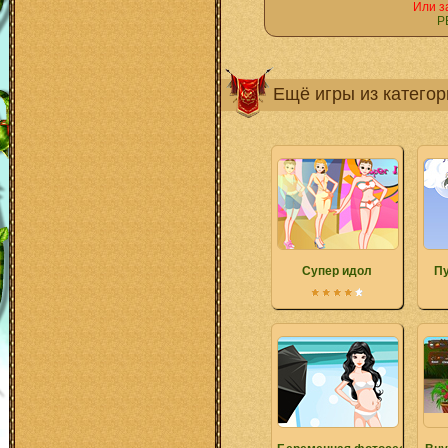
Или з
Р
Ещё игры из катего
Супер идол
Пу