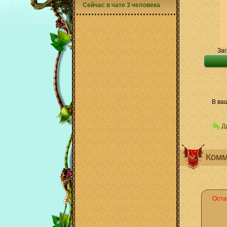
Сейчас в чате 3 человека
Заг
В ва
Д
Комм
Оста