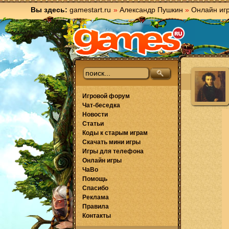
Вы здесь:
gamestart.ru
»
Александр Пушкин
»
Онлайн иг
Игровой форум
Чат-беседка
Новости
Статьи
Коды к старым играм
Скачать мини игры
Игры для телефона
Онлайн игры
ЧаВо
Помощь
Спасибо
Реклама
Правила
Контакты