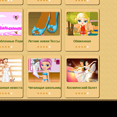
бленные Пэрис Хилтон
Летние ножки Тессы
Обиженная
анная невеста
Читающая школьница
Космический балет