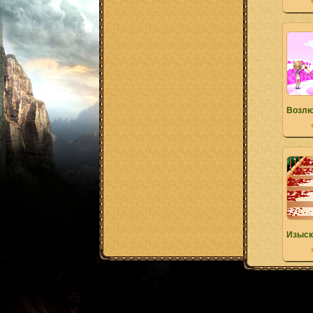
Возлю
Изыск