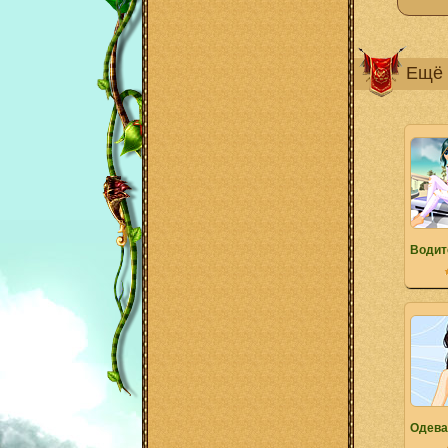
Ещё 
Водит
Одева