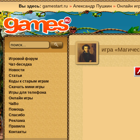
Вы здесь:
gamestart.ru
»
Александр Пушкин
»
Онлайн иг
игра «Магичес
Игровой форум
Чат-беседка
Новости
Статьи
Коды к старым играм
Скачать мини игры
Игры для телефона
Онлайн игры
ЧаВо
Помощь
Спасибо
Реклама
Правила
Контакты