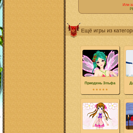
Или з
Р
Ещё игры из катего
Приодень Эльфа
Д