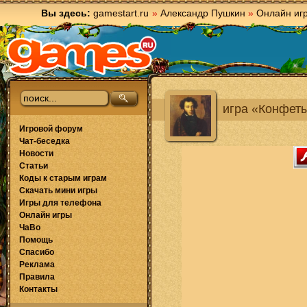
Вы здесь:
gamestart.ru
»
Александр Пушкин
»
Онлайн иг
игра «Конфет
Игровой форум
Чат-беседка
Новости
Статьи
Коды к старым играм
Скачать мини игры
Игры для телефона
Онлайн игры
ЧаВо
Помощь
Спасибо
Реклама
Правила
Контакты