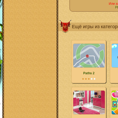
Или з
Р
Ещё игры из катего
Paths 2