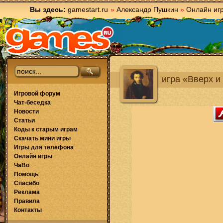
Вы здесь:
gamestart.ru
»
Александр Пушкин
»
Онлайн иг
игра «Вверх и
Игровой форум
Чат-беседка
Новости
Статьи
Коды к старым играм
Скачать мини игры
Игры для телефона
Онлайн игры
ЧаВо
Помощь
Спасибо
Реклама
Правила
Контакты