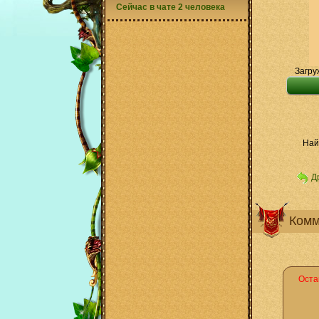
Сейчас в чате 2 человека
Загру
Най
Д
Комм
Оста