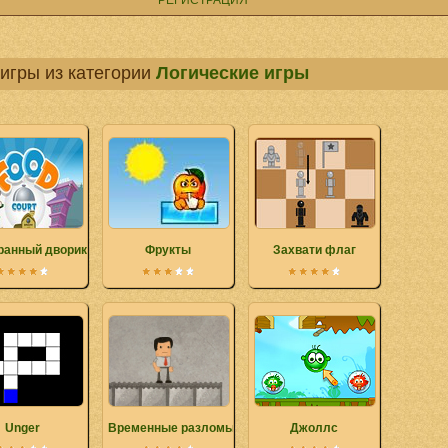
РЕГИСТРАЦИЯ
игры из категории
Логические игры
ранный дворик
Фрукты
Захвати флаг
Unger
Временные разломы
Джоллс