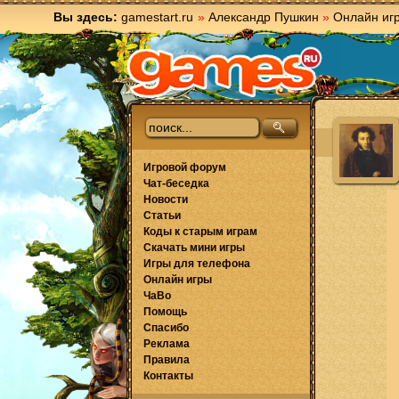
Вы здесь:
gamestart.ru
»
Александр Пушкин
»
Онлайн иг
Игровой форум
Чат-беседка
Новости
Статьи
Коды к старым играм
Скачать мини игры
Игры для телефона
Онлайн игры
ЧаВо
Помощь
Спасибо
Реклама
Правила
Контакты