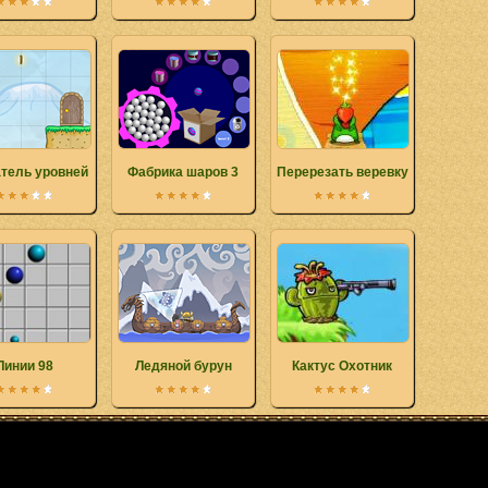
тель уровней
Фабрика шаров 3
Перерезать веревку
Линии 98
Ледяной бурун
Кактус Охотник