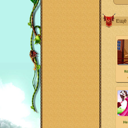
Ещё 
К
Не