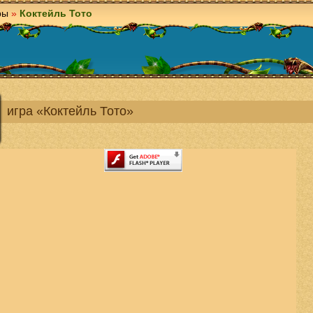
ры
»
Коктейль Тото
игра «Коктейль Тото»