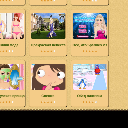
енняя мода
Прекрасная невеста
Все, что Sparkles Из Makeover
узская принцесса лицо
Спешка
Обед пингвина