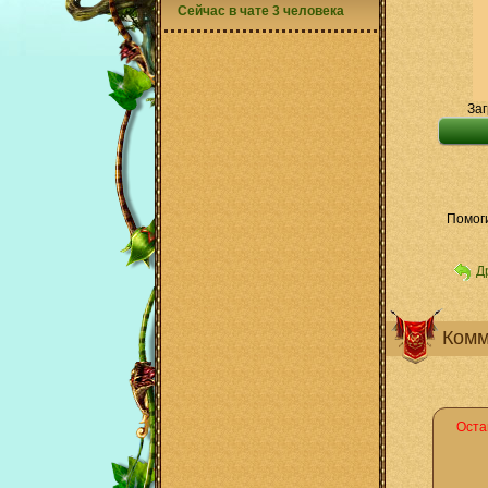
Сейчас в чате 3 человека
Заг
Помоги
Д
Комм
Оста