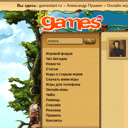
Вы здесь:
gamestart.ru
»
Александр Пушкин
»
Онлайн иг
Игровой форум
Чат-беседка
Новости
Статьи
Коды к старым играм
Скачать мини игры
Игры для телефона
Онлайн игры
ЧаВо
Помощь
Спасибо
Реклама
Правила
Контакты