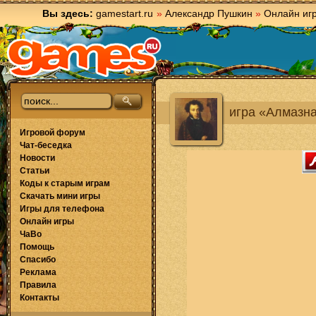
Вы здесь:
gamestart.ru
»
Александр Пушкин
»
Онлайн иг
игра «Алмазн
Игровой форум
Чат-беседка
Новости
Статьи
Коды к старым играм
Скачать мини игры
Игры для телефона
Онлайн игры
ЧаВо
Помощь
Спасибо
Реклама
Правила
Контакты