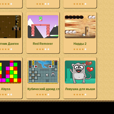
тник Данген
Red Remover
Нарды 2
Abyss
Кубический дроид спасает галактику
Ловушка для мыши