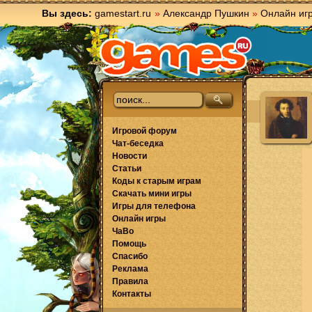
Вы здесь:
gamestart.ru
»
Александр Пушкин
»
Онлайн иг
Игровой форум
Чат-беседка
Новости
Статьи
Коды к старым играм
Скачать мини игры
Игры для телефона
Онлайн игры
ЧаВо
Помощь
Спасибо
Реклама
Правила
Контакты