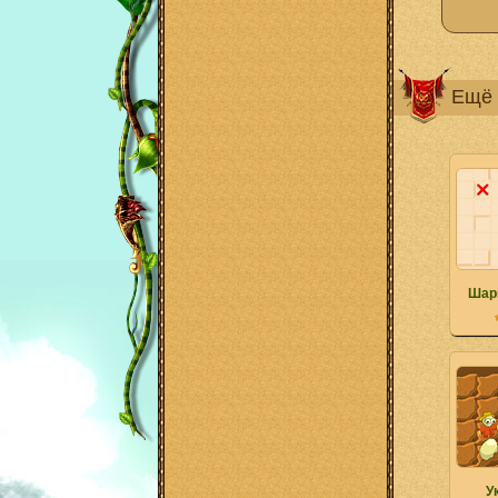
Ещё 
Шари
У