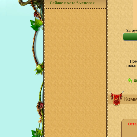
Сейчас в чате 5 человек
Загру
Пом
тольк
Д
Комм
Оста