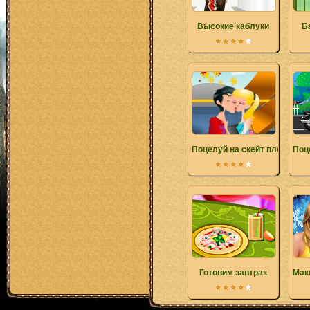
Высокие каблуки
Б
Поцелуй на скейт площадке
Поц
Готовим завтрак
Мак