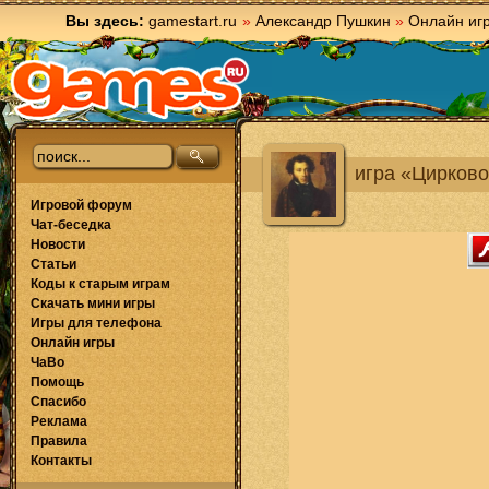
Вы здесь:
gamestart.ru
»
Александр Пушкин
»
Онлайн иг
игра «Цирков
Игровой форум
Чат-беседка
Новости
Статьи
Коды к старым играм
Скачать мини игры
Игры для телефона
Онлайн игры
ЧаВо
Помощь
Спасибо
Реклама
Правила
Контакты