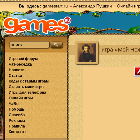
Вы здесь:
gamestart.ru
»
Александр Пушкин
»
Онлайн иг
игра «Мой Не
Игровой форум
Чат-беседка
Новости
Статьи
Коды к старым играм
Скачать мини игры
Игры для телефона
Онлайн игры
ЧаВо
Помощь
Спасибо
Реклама
Правила
Контакты