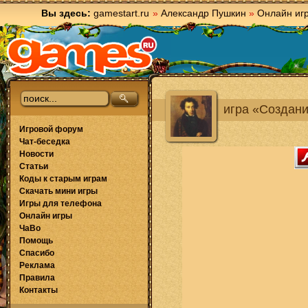
Вы здесь:
gamestart.ru
»
Александр Пушкин
»
Онлайн иг
игра «Создани
Игровой форум
Чат-беседка
Новости
Статьи
Коды к старым играм
Скачать мини игры
Игры для телефона
Онлайн игры
ЧаВо
Помощь
Спасибо
Реклама
Правила
Контакты