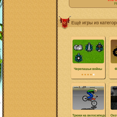
Или з
Р
Ещё игры из катего
Черепашьи войны
Ф
Трюки на велосипеде
Охо