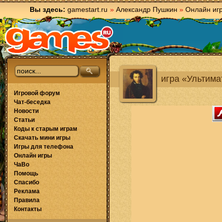
Вы здесь:
gamestart.ru
»
Александр Пушкин
»
Онлайн иг
игра «Ультима
Игровой форум
Чат-беседка
Новости
Статьи
Коды к старым играм
Скачать мини игры
Игры для телефона
Онлайн игры
ЧаВо
Помощь
Спасибо
Реклама
Правила
Контакты