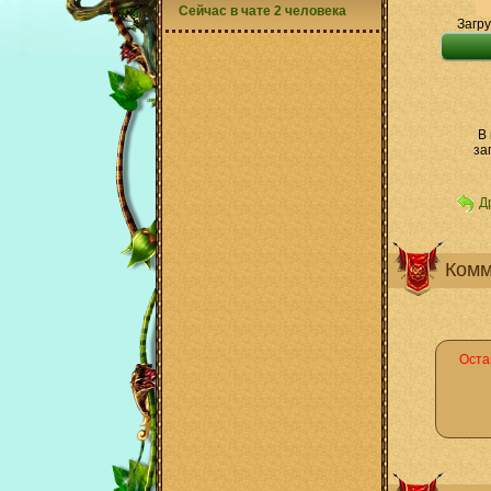
Сейчас в чате 2 человека
Загру
В
за
Д
Комм
Оста