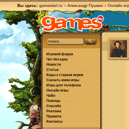
Вы здесь:
gamestart.ru
»
Александр Пушкин
»
Онлайн иг
Игровой форум
Чат-беседка
Новости
Статьи
Коды к старым играм
Скачать мини игры
Игры для телефона
Онлайн игры
ЧаВо
Помощь
Спасибо
Реклама
Правила
Контакты