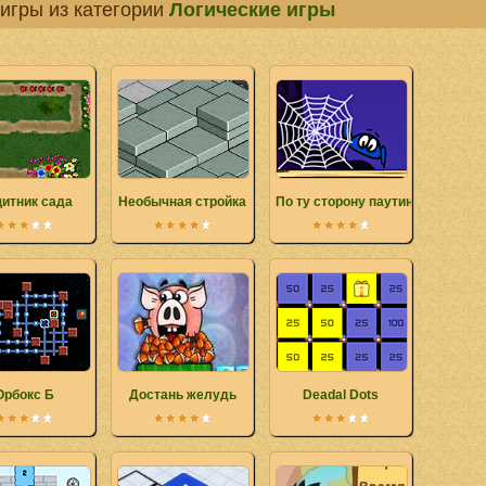
игры из категории
Логические игры
итник сада
Необычная стройка
По ту сторону паутины
Орбокс Б
Достань желудь
Deadal Dots