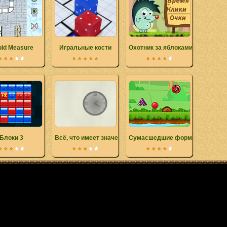
uid Measure
Игральные кости
Охотник за яблоками
Блоки 3
Всё, что имеет значение
Сумасшедшие формы