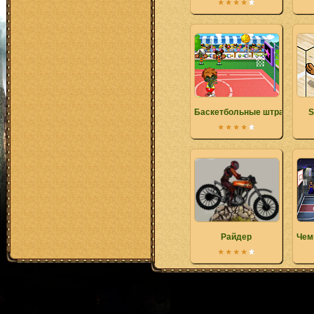
Баскетбольные штрафные
S
Райдер
Чем