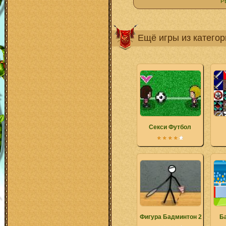
Р
Ещё игры из катего
Секси Футбол
Фигура Бадминтон 2
Б