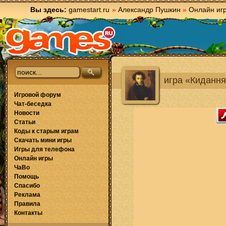
Вы здесь:
gamestart.ru
»
Александр Пушкин
»
Онлайн иг
игра «Кидання 
Игровой форум
Чат-беседка
Новости
Статьи
Коды к старым играм
Скачать мини игры
Игры для телефона
Онлайн игры
ЧаВо
Помощь
Спасибо
Реклама
Правила
Контакты