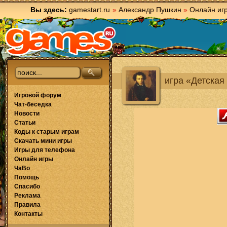
Вы здесь:
gamestart.ru
»
Александр Пушкин
»
Онлайн иг
игра «Детская
Игровой форум
Чат-беседка
Новости
Статьи
Коды к старым играм
Скачать мини игры
Игры для телефона
Онлайн игры
ЧаВо
Помощь
Спасибо
Реклама
Правила
Контакты