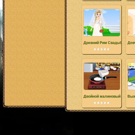
Древний Рим Свадьба Наря
Дев
Двойной малиновый щербет
Вых