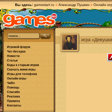
Вы здесь:
gamestart.ru
»
Александр Пушкин
»
Онлайн иг
игра «Девушк
Игровой форум
Чат-беседка
Новости
Статьи
Коды к старым играм
Скачать мини игры
Игры для телефона
Онлайн игры
ЧаВо
Помощь
Спасибо
Реклама
Правила
Контакты