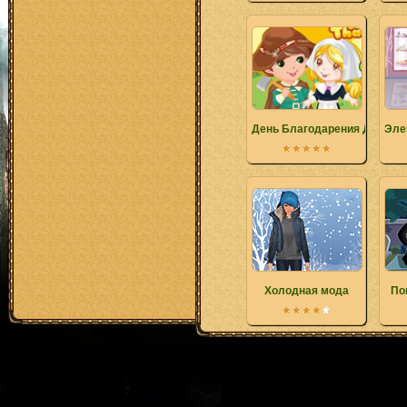
День Благодарения Детски
Эле
Холодная мода
По