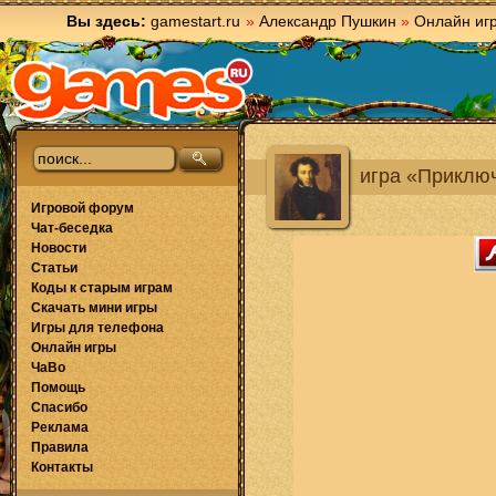
Вы здесь:
gamestart.ru
»
Александр Пушкин
»
Онлайн иг
игра «Приклю
Игровой форум
Чат-беседка
Новости
Статьи
Коды к старым играм
Скачать мини игры
Игры для телефона
Онлайн игры
ЧаВо
Помощь
Спасибо
Реклама
Правила
Контакты