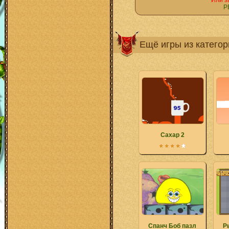
Или з
Р
Ещё игры из катего
Сахар 2
Спанч Боб пазл
Р