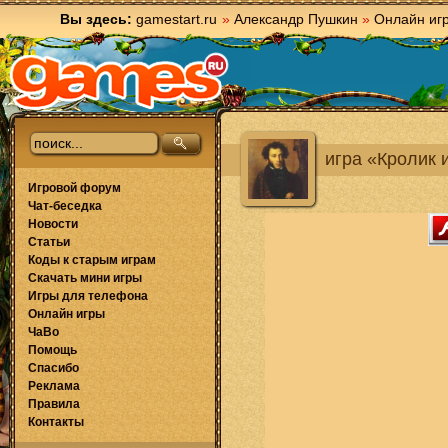
Вы здесь:
gamestart.ru
»
Александр Пушкин
»
Онлайн иг
игра «Кролик 
Игровой форум
Чат-беседка
Новости
Статьи
Коды к старым играм
Скачать мини игры
Игры для телефона
Онлайн игры
ЧаВо
Помощь
Спасибо
Реклама
Правила
Контакты