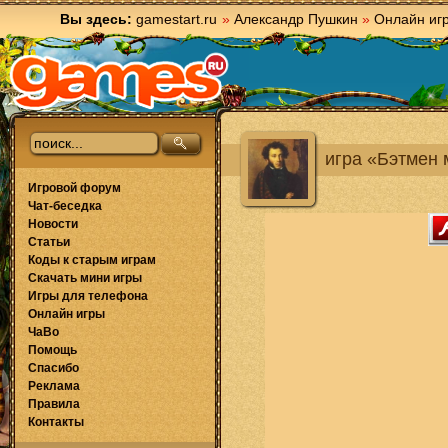
Вы здесь:
gamestart.ru
»
Александр Пушкин
»
Онлайн иг
игра «Бэтмен 
Игровой форум
Чат-беседка
Новости
Статьи
Коды к старым играм
Скачать мини игры
Игры для телефона
Онлайн игры
ЧаВо
Помощь
Спасибо
Реклама
Правила
Контакты