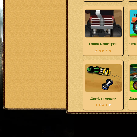
Гонка монстров
Чем
Дрифт гонщик
Джа