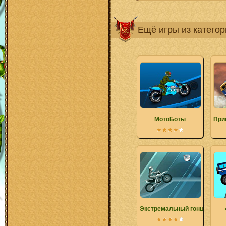
Ещё игры из катего
МотоБоты
При
Экстремальный гонщик