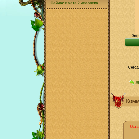
Сейчас в чате 2 человека
Заг
Сегод
Д
Комм
Оста