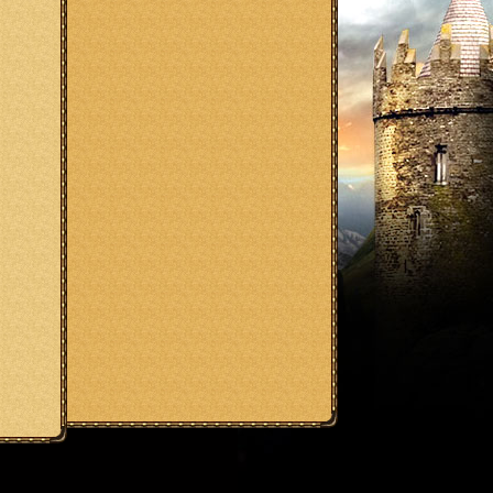
аз мод