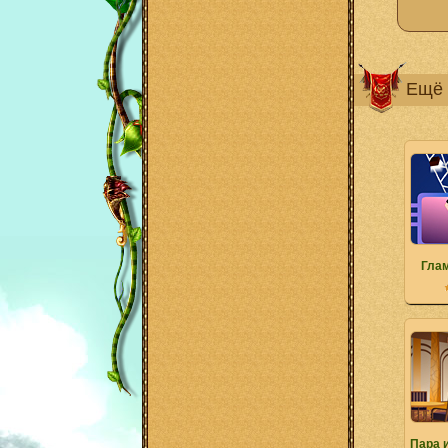
Ещё 
Гла
Пара 