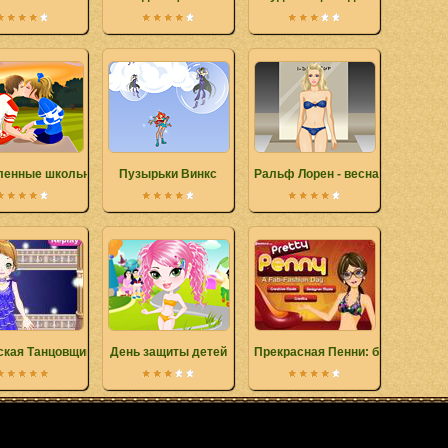
енные школьники
Пузырьки Винкс
Ральф Лорен - весна 2010
ская Танцовщица
День защиты детей
Прекрасная Пенни: большой пок