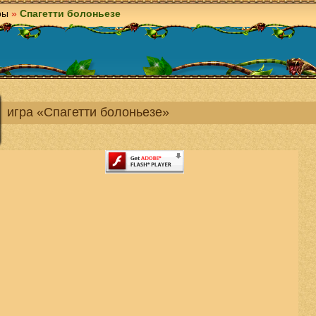
ры
»
Спагетти болоньезе
игра «Спагетти болоньезе»