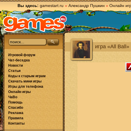
Вы здесь:
gamestart.ru
»
Александр Пушкин
»
Онлайн иг
игра «All Ball»
Игровой форум
Чат-беседка
Новости
Статьи
Коды к старым играм
Скачать мини игры
Игры для телефона
Онлайн игры
ЧаВо
Помощь
Спасибо
Реклама
Правила
Контакты