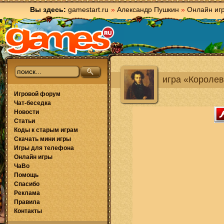
Вы здесь:
gamestart.ru
»
Александр Пушкин
»
Онлайн иг
игра «Короле
Игровой форум
Чат-беседка
Новости
Статьи
Коды к старым играм
Скачать мини игры
Игры для телефона
Онлайн игры
ЧаВо
Помощь
Спасибо
Реклама
Правила
Контакты