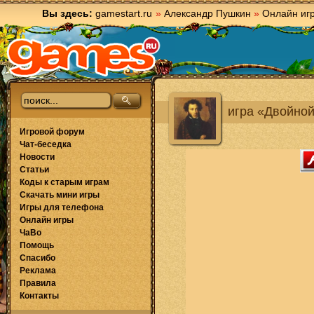
Вы здесь:
gamestart.ru
»
Александр Пушкин
»
Онлайн иг
игра «Двойной
Игровой форум
Чат-беседка
Новости
Статьи
Коды к старым играм
Скачать мини игры
Игры для телефона
Онлайн игры
ЧаВо
Помощь
Спасибо
Реклама
Правила
Контакты