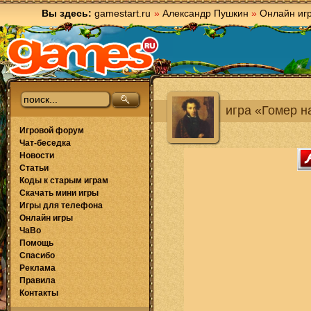
Вы здесь:
gamestart.ru
»
Александр Пушкин
»
Онлайн иг
игра «Гомер н
Игровой форум
Чат-беседка
Новости
Статьи
Коды к старым играм
Скачать мини игры
Игры для телефона
Онлайн игры
ЧаВо
Помощь
Спасибо
Реклама
Правила
Контакты