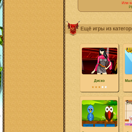
Или з
Р
Ещё игры из катего
Диско
Мал