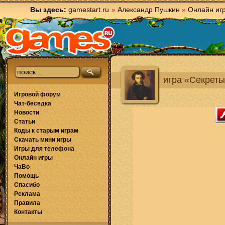
Вы здесь:
gamestart.ru
»
Александр Пушкин
»
Онлайн иг
игра «Секреты
Игровой форум
Чат-беседка
Новости
Статьи
Коды к старым играм
Скачать мини игры
Игры для телефона
Онлайн игры
ЧаВо
Помощь
Спасибо
Реклама
Правила
Контакты