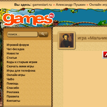
Вы здесь:
gamestart.ru
»
Александр Пушкин
»
Онлайн иг
игра «Мальчи
Игровой форум
Чат-беседка
Новости
Статьи
Коды к старым играм
Скачать мини игры
Игры для телефона
Онлайн игры
ЧаВо
Помощь
Спасибо
Реклама
Правила
Контакты