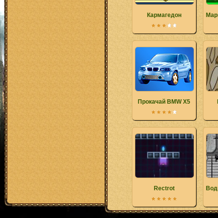
Кармагедон
Мар
Прокачай BMW X5
Rectrot
Вод