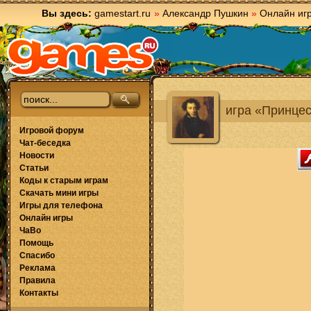
Вы здесь:
gamestart.ru
»
Александр Пушкин
»
Онлайн иг
игра «Принцес
Игровой форум
Чат-беседка
Новости
Статьи
Коды к старым играм
Скачать мини игры
Игры для телефона
Онлайн игры
ЧаВо
Помощь
Спасибо
Реклама
Правила
Контакты