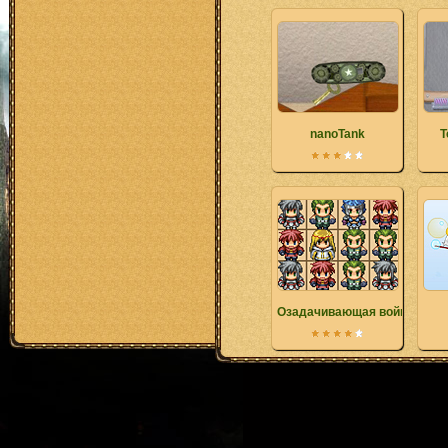
nanoTank
T
Озадачивающая война