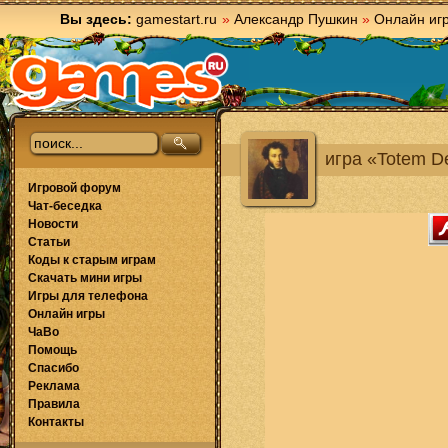
Вы здесь:
gamestart.ru
»
Александр Пушкин
»
Онлайн иг
игра «Totem De
Игровой форум
Чат-беседка
Новости
Статьи
Коды к старым играм
Скачать мини игры
Игры для телефона
Онлайн игры
ЧаВо
Помощь
Спасибо
Реклама
Правила
Контакты