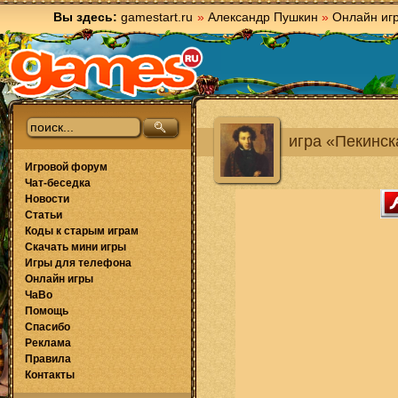
Вы здесь:
gamestart.ru
»
Александр Пушкин
»
Онлайн иг
игра «Пекинск
Игровой форум
Чат-беседка
Новости
Статьи
Коды к старым играм
Скачать мини игры
Игры для телефона
Онлайн игры
ЧаВо
Помощь
Спасибо
Реклама
Правила
Контакты