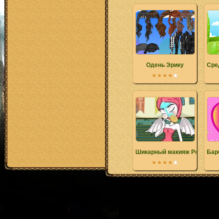
Одень Эрику
Сре
Шикарный макияж Рошель Г
Бар