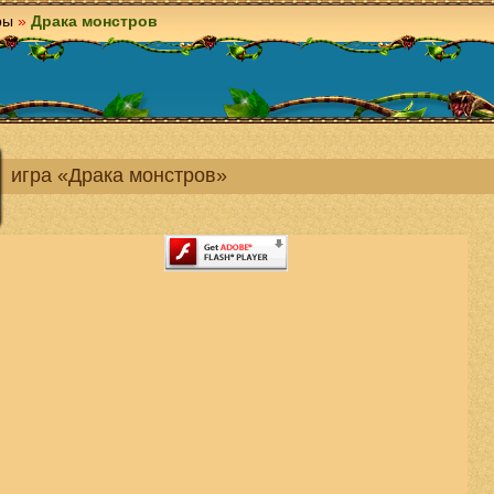
ры
»
Драка монстров
игра «Драка монстров»