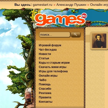
Вы здесь:
gamestart.ru
»
Александр Пушкин
»
Онлайн иг
Игровой форум
Чат-беседка
Новости
Статьи
Коды к старым играм
Скачать мини игры
Игры для телефона
Онлайн игры
ЧаВо
Помощь
Спасибо
Реклама
Правила
Контакты