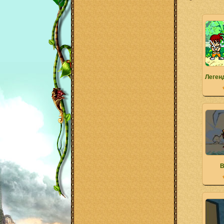
Леген
В