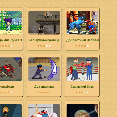
да Яна Лунга 3
Бесшумный убийца
Доблестный Человек-паук 2
ульфгар
Дух дракона
Сиамский бокс