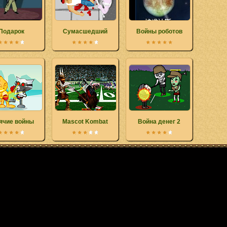
Подарок
Сумасшедший
Войны роботов
ячие войны
Mascot Kombat
Война денег 2