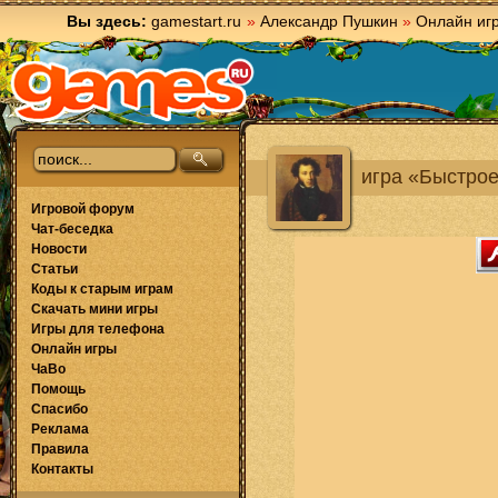
Вы здесь:
gamestart.ru
»
Александр Пушкин
»
Онлайн иг
игра «Быстрое
Игровой форум
Чат-беседка
Новости
Статьи
Коды к старым играм
Скачать мини игры
Игры для телефона
Онлайн игры
ЧаВо
Помощь
Спасибо
Реклама
Правила
Контакты