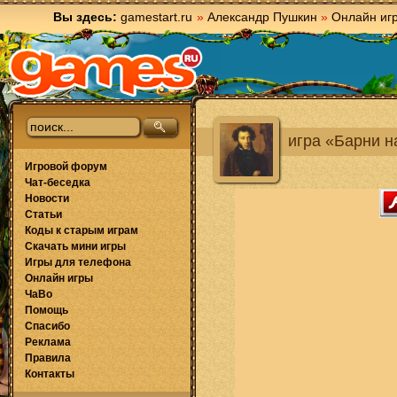
Вы здесь:
gamestart.ru
»
Александр Пушкин
»
Онлайн иг
игра «Барни 
Игровой форум
Чат-беседка
Новости
Статьи
Коды к старым играм
Скачать мини игры
Игры для телефона
Онлайн игры
ЧаВо
Помощь
Спасибо
Реклама
Правила
Контакты