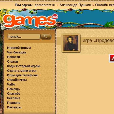
Вы здесь:
gamestart.ru
»
Александр Пушкин
»
Онлайн иг
игра «Продов
Игровой форум
Чат-беседка
Новости
Статьи
Коды к старым играм
Скачать мини игры
Игры для телефона
Онлайн игры
ЧаВо
Помощь
Спасибо
Реклама
Правила
Контакты