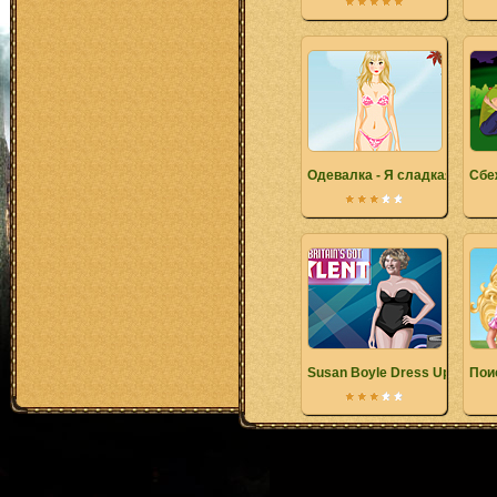
Одевалка - Я сладкая
Сбе
Susan Boyle Dress Up
Пои