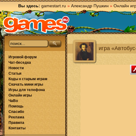
Вы здесь:
gamestart.ru
»
Александр Пушкин
»
Онлайн иг
игра «Автобус
Игровой форум
Чат-беседка
Новости
Статьи
Коды к старым играм
Скачать мини игры
Игры для телефона
Онлайн игры
ЧаВо
Помощь
Спасибо
Реклама
Правила
Контакты