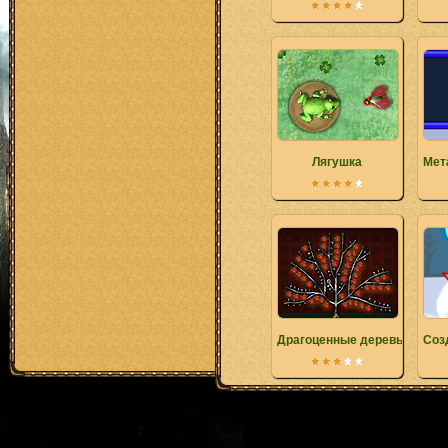
Лягушка
Мет
Драгоценные деревья
Соз