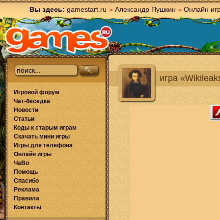
Вы здесь:
gamestart.ru
»
Александр Пушкин
»
Онлайн иг
игра «Wikileak
Игровой форум
Чат-беседка
Новости
Статьи
Коды к старым играм
Скачать мини игры
Игры для телефона
Онлайн игры
ЧаВо
Помощь
Спасибо
Реклама
Правила
Контакты