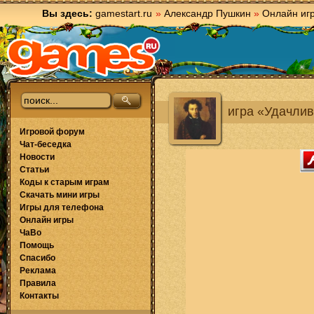
Вы здесь:
gamestart.ru
»
Александр Пушкин
»
Онлайн иг
игра «Удачлив
Игровой форум
Чат-беседка
Новости
Статьи
Коды к старым играм
Скачать мини игры
Игры для телефона
Онлайн игры
ЧаВо
Помощь
Спасибо
Реклама
Правила
Контакты