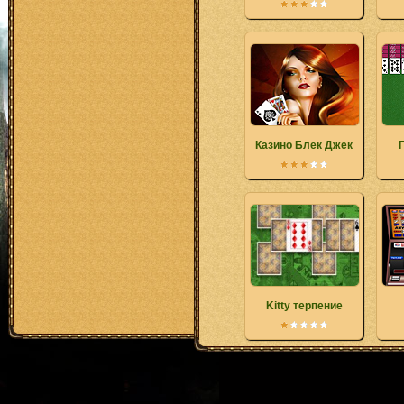
Казино Блек Джек
Kitty терпение