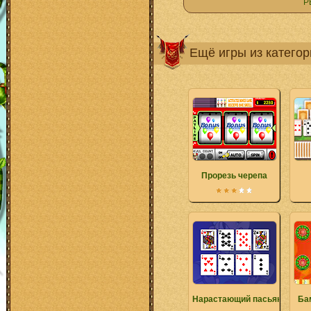
Р
Ещё игры из катего
Прорезь черепа
Нарастающий пасьянс
Ба