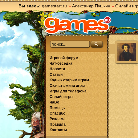
Вы здесь:
gamestart.ru
»
Александр Пушкин
»
Онлайн иг
Игровой форум
Чат-беседка
Новости
Статьи
Коды к старым играм
Скачать мини игры
Игры для телефона
Онлайн игры
ЧаВо
Помощь
Спасибо
Реклама
Правила
Контакты