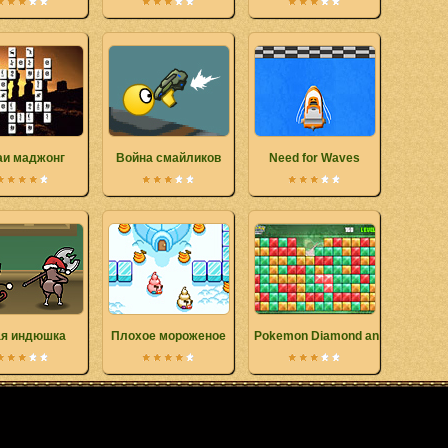
аи маджонг
Война смайликов
Need for Waves
я индюшка
Плохое мороженое
Pokemon Diamond and Pearl: Bre