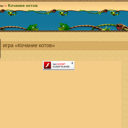
ры
»
Кочание котов
игра «Кочание котов»