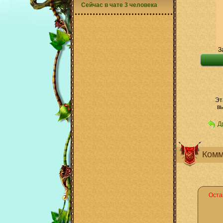
Сейчас в чате 3 человека
З
Эт
вы
Д
Комм
Оста