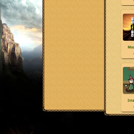
Мо
Зла